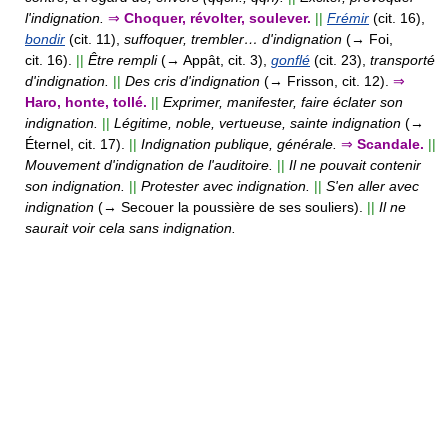
l'indignation.
⇒
Choquer, révolter, soulever.
||
Frémir
(cit. 16),
bondir
(cit. 11),
suffoquer, trembler… d'indignation
(→ Foi,
cit. 16).
||
Être rempli
(→ Appât, cit. 3),
gonflé
(cit. 23),
transporté
d'indignation.
||
Des cris d'indignation
(→ Frisson, cit. 12).
⇒
Haro, honte, tollé.
||
Exprimer, manifester, faire éclater son
indignation.
||
Légitime, noble, vertueuse, sainte indignation
(→
Éternel, cit. 17).
||
Indignation publique, générale.
⇒
Scandale.
||
Mouvement d'indignation de l'auditoire.
||
Il ne pouvait contenir
son indignation.
||
Protester avec indignation.
||
S'en aller avec
indignation
(→ Secouer la poussière de ses souliers).
||
Il ne
saurait voir cela sans indignation.