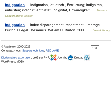
Indignation
— Indignation, lat. dtsch., Entrüstung; indigniren,
entrüsten; indignirt, entrüstet; Indignität, Unwürdigkeit …
Herders
Conversations-Lexikon
indignation
— index disparagement, resentment, umbrage
Burton s Legal Thesaurus. William C. Burton. 2006 …
Law dictionary
© Academic, 2000-2026
18+
Contactez-nous:
Support technique
,
RÉCLAME
Dictionnaires exportation
, créé sur PHP,
Joomla,
Drupal,
WordPress, MODx.