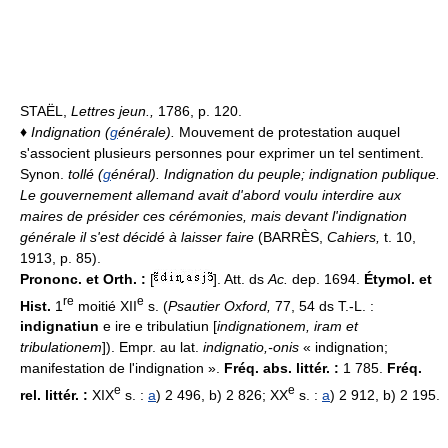
STAËL,
Lettres jeun.,
1786, p. 120.
♦
Indignation (
g
énérale).
Mouvement de protestation auquel
s'associent plusieurs personnes pour exprimer un tel sentiment.
Synon.
tollé (
g
énéral).
Indignation du peuple; indignation publique.
Le gouvernement allemand avait d'abord voulu interdire aux
maires de présider ces cérémonies, mais devant l'indignation
générale il s'est décidé à laisser faire
(BARRÈS,
Cahiers,
t. 10,
1913, p. 85).
Prononc. et Orth. :
[
]. Att. ds
Ac.
dep. 1694.
Étymol. et
re
e
Hist.
1
moitié XII
s. (
Psautier Oxford,
77, 54 ds T.-L. :
indignatiun
e ire e tribulatiun [
indignationem, iram et
tribulationem
]). Empr. au lat.
indignatio,-onis
« indignation;
manifestation de l'indignation ».
Fréq. abs. littér. :
1 785.
Fréq.
e
e
rel. littér. :
XIX
s. :
a
) 2 496, b) 2 826; XX
s. :
a
) 2 912, b) 2 195.