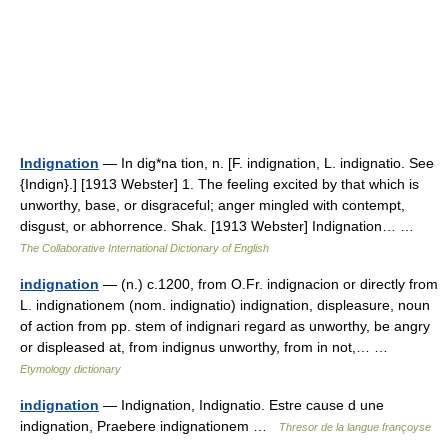
Indignation
— In dig*na tion, n. [F. indignation, L. indignatio. See
{Indign}.] [1913 Webster] 1. The feeling excited by that which is
unworthy, base, or disgraceful; anger mingled with contempt,
disgust, or abhorrence. Shak. [1913 Webster] Indignation… …
The Collaborative International Dictionary of English
indignation
— (n.) c.1200, from O.Fr. indignacion or directly from
L. indignationem (nom. indignatio) indignation, displeasure, noun
of action from pp. stem of indignari regard as unworthy, be angry
or displeased at, from indignus unworthy, from in not,… …
Etymology dictionary
indignation
— Indignation, Indignatio. Estre cause d une
indignation, Praebere indignationem …
Thresor de la langue françoyse