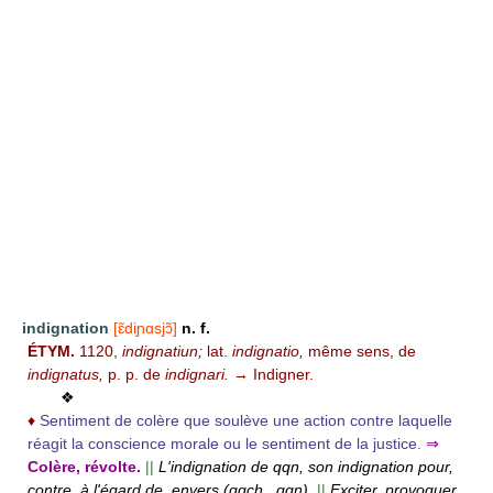
indignation
[ɛ̃diɲɑsjɔ̃]
n. f.
ÉTYM.
1120,
indignatiun;
lat.
indignatio,
même sens, de
indignatus,
p. p. de
indignari.
→ Indigner.
❖
♦
Sentiment de colère que soulève une action contre laquelle
réagit la conscience morale ou le sentiment de la justice.
⇒
Colère, révolte.
||
L'indignation de qqn, son indignation pour,
contre, à l'égard de, envers (qqch., qqn).
||
Exciter, provoquer