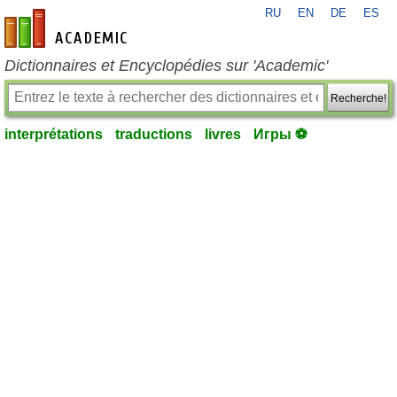
RU
EN
DE
ES
fr-academic.com
Dictionnaires et Encyclopédies sur 'Academic'
Recherche!
interprétations
traductions
livres
Игры ⚽