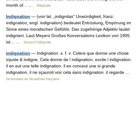
month of… …
Wikipedia
Indignation
— (von lat. „indignitas“ Unwürdigkeit, franz.
indignation, engl. indignation) bedeutet Entrüstung, Empörung im
Sinne eines moralischen Gefühls. Das zugehörige Adjektiv lautet
indigniert. Laut Meyers Großes Konversations Lexikon von 1905
ist… …
Deutsch Wikipedia
indignation
— Indignation. s. f. v. Colere que donne une chose
injuste & indigne. Cela donne de l indignation, excite l indignation.
il en eut une telle indignation. il en conceut une si grande
indignation. il ne sçauroit voir cela sans indignation. il regarde …
Dictionnaire de l'Académie française