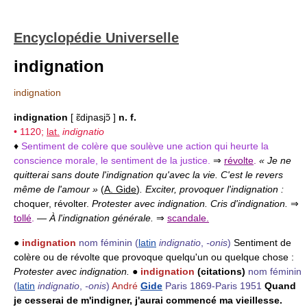
Encyclopédie Universelle
indignation
indignation
indignation
[ ɛ̃diɲasjɔ̃ ]
n. f.
• 1120;
lat.
indignatio
♦
Sentiment de colère que soulève une action qui heurte la
conscience morale, le sentiment de la justice.
⇒
révolte
.
« Je ne
quitterai sans doute l'indignation qu'avec la vie. C'est le revers
même de l'amour »
(
A. Gide
)
. Exciter, provoquer l'indignation :
choquer, révolter.
Protester avec indignation. Cris d'indignation.
⇒
tollé
.
—
À l'indignation générale.
⇒
scandale.
●
indignation
nom féminin
(
latin
indignatio
,
-onis
)
Sentiment de
colère ou de révolte que provoque quelqu'un ou quelque chose :
Protester avec indignation.
●
indignation
(citations)
nom féminin
(
latin
indignatio
,
-onis
)
André
Gide
Paris 1869-Paris 1951
Quand
je cesserai de m'indigner, j'aurai commencé ma vieillesse.