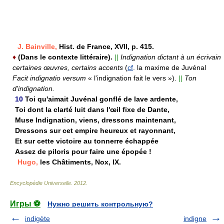
J. Bainville,
Hist. de France, XVII, p. 415.
♦
(Dans le contexte littéraire).
||
Indignation dictant à un écrivain
certaines œuvres, certains accents
(
cf
. la maxime de Juvénal
Facit indignatio versum
« l'indignation fait le vers »).
||
Ton
d'indignation.
10
Toi qu'aimait Juvénal gonflé de lave ardente,
Toi dont la clarté luit dans l'œil fixe de Dante,
Muse Indignation, viens, dressons maintenant,
Dressons sur cet empire heureux et rayonnant,
Et sur cette victoire au tonnerre échappée
Assez de piloris pour faire une épopée !
Hugo,
les Châtiments, Nox, IX.
Encyclopédie Universelle
.
2012
.
Игры ⚽
Нужно решить контрольную?
indigète
indigne